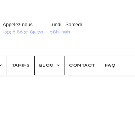
Appelez-nous
Lundi - Samedi
+33 6 86 31 85 70
08h- 19h
TARIFS
BLOG
CONTACT
FAQ
omies d’énergie