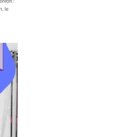
nfort :
n, le
n