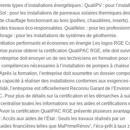
érents types d’installations énergétiques : QualiPV : pour l’instal
Sol : pour les installations de panneaux solaires thermiques des
e chauffage fonctionnant au bois (poêles, chaudières, inserts).
des travaux éco-responsables. Qualifelec : pour les profession
liforage : pour les installations de systèmes de géothermie.
 ventilation performants et économes en énergie Les logos RGE
ise puisse obtenir la certification QualiPAC RGE, elle doit suiv
’entreprise doit envoyer un de ses techniciens en formation pour
 compétences nécessaires à l’installation de pompes à chaleur 
près la formation, l’entreprise doit soumettre un dossier compo
a capacité à réaliser des installations conformes aux exigences
validé, l’entreprise est officiellement Reconnu Garant de l’Envir
. Pour plus de détails sur la certification et les démarches à sui
centralise toutes les informations sur les aides et certifications 
oir la certification QualiPAC RGE présente plusieurs avantag
: Accès aux aides de l’État : Seuls les travaux réalisés par un
ides financières telles que MaPrimeRénov’, l’éco-prêt à taux 