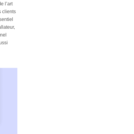
e l’art
 clients
sentiel
llateur,
nnel
ussi