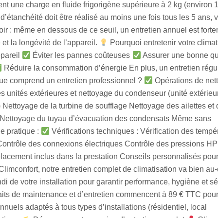
ient une charge en fluide frigorigène supérieure à 2 kg (environ
’étanchéité doit être réalisé au moins une fois tous les 5 ans, v
oir : même en dessous de ce seuil, un entretien annuel est fort
t la longévité de l’appareil.
Pourquoi entretenir votre climat
ppareil
Éviter les pannes coûteuses
Assurer une bonne qu
Réduire la consommation d’énergie En plus, un entretien régul
e comprend un entretien professionnel ?
Opérations de net
es unités extérieures et nettoyage du condenseur (unité extérieu
) Nettoyage de la turbine de soufflage Nettoyage des ailettes et 
ts Nettoyage du tuyau d’évacuation des condensats Même sans
ne pratique :
Vérifications techniques : Vérification des tempé
ue Contrôle des connexions électriques Contrôle des pressions HP
lacement inclus dans la prestation Conseils personnalisés pou
limconfort, notre entretien complet de climatisation va bien au
i de votre installation pour garantir performance, hygiène et sé
faits de maintenance et d’entretien commencent à 89 € TTC pou
nuels adaptés à tous types d’installations (résidentiel, local