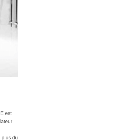
GE est
lateur
n plus du