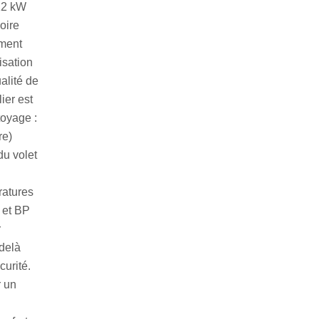
 12 kW
oire
ement
isation
alité de
ier est
toyage :
re)
du volet
ratures
 et BP
r
-delà
curité.
r un