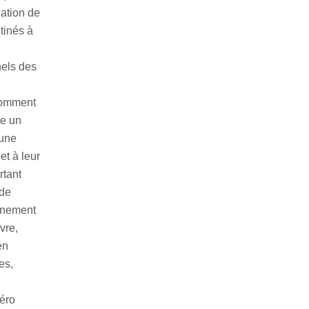
lation de
tinés à
nels des
 Comment
re un
 une
et à leur
rtant
 de
onnement
vre,
en
es,
zéro