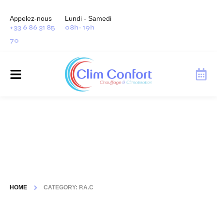
Appelez-nous
Lundi - Samedi
+33 6 86 31 85
08h- 19h
70
Category: P.A.C
HOME
CATEGORY: P.A.C